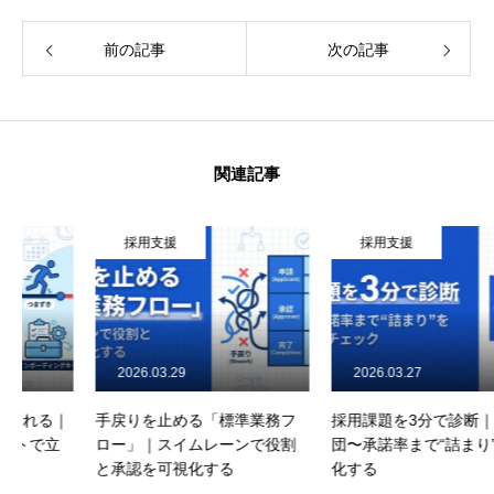
無料ダウンロード資料付き：KPIダッシュボード仕様
書（定義・集計観点）
前の記事
次の記事
次の一手
セルフ診断（詰まりの特定）
記事一覧はこちら
関連記事
採用支援
採用支援
2026.03.29
2026.03.27
手戻りを止める「標準業務フ
採用課題を3分で診断｜母集
ロー」｜スイムレーンで役割
団〜承諾率まで“詰まり”を可視
と承認を可視化する
化する