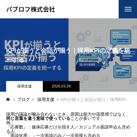
パブロフ株式会社
HOME
トップ
COMPANY
会社について
KPIが揃うと会話が揃う｜採用KPIの定義を統
BUSINESS
仕事について
一する
RECRUIT
採用について
BLOG
採用支援
2026.03.29
ブログ
ブログ
採用支援
KPIが揃うと会話が揃う｜採用KPIの定義を統一する
採用の議論が噛み合わないとき、原因は能力や温度感ではなく、
同じ言葉を違う意味で使っている
ことが多いです。
例：
「応募数」：媒体応募だけを指す人／カジュアル面談申込も含め
る人
「面談化率」：一次面談のみ／一次面接も含める