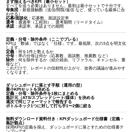
まず揃えるべきKPI（最小セット）
すべてを追う必要はありません。最初は最小セットで十分です。
母集団
：新規接触数（送信/閲覧/返信 など、使っている媒体に合
わせる）
応募/面談化
：応募数、面談設定率
選考
：通過率（工程別）、選考期間（リードタイム）
承諾
：承諾率、承諾までの期間
定義・分母・除外条件（ここでブレる）
KPIは「数値」ではなく「仕様」です。最低限、次の3点を明文化
します。
定義
：何を1件と数えるか
分母
：率の分母は何か（応募数、面談数、推薦数 など）
除外
：何を除外するか（紹介経由、リファラル、キャンセル、重
複など）
これだけで、レポートの信頼性が上がり、改善の議論が進みやす
くなります。
ダッシュボードに落とす手順（運用の型）
最小KPIセットを決める
定義・分母・除外条件を1枚にまとめる
集計元（ATS/スプレッドシート/媒体）を決める
週次で同じフォーマットで報告する
ボトルネック1つに対して打ち手1〜2個に絞る
無料ダウンロード資料付き：KPIダッシュボード仕様書（定義・
集計観点）
採用KPIの定義を揃え、ダッシュボードに落とすための仕様書テ
ンプレです。