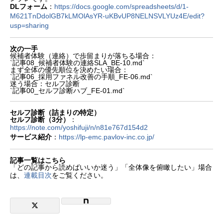
DLフォーム
：
https://docs.google.com/spreadsheets/d/1-
M621TnDdolGB7kLMOlAsYR-uKBvUP8NELNSVLYUz4E/edit?
usp=sharing
次の一手
候補者体験（連絡）で歩留まりが落ちる場合：
`記事08_候補者体験の連絡SLA_BE-10.md`
まず全体の優先順位を決めたい場合：
`記事06_採用ファネル改善の手順_FE-06.md`
迷う場合：セルフ診断
`記事00_セルフ診断ハブ_FE-01.md`
セルフ診断（詰まりの特定）
セルフ診断（3分）
：
https://note.com/yoshifuji/n/n81e767d154d2
サービス紹介
：
https://lp-emc.pavlov-inc.co.jp/
記事一覧はこちら
「どの記事から読めばいいか迷う」「全体像を俯瞰したい」場合
は、
連載目次
をご覧ください。
まず結論：KPIは「数値」ではなく「仕様」
まず揃えるべきKPI（最小セット）
定義・分母・除外条件（ここでブレる）
ダッシュボードに落とす手順（運用の型）