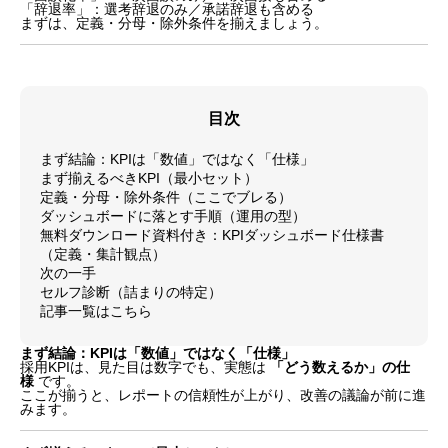
「辞退率」：選考辞退のみ／承諾辞退も含める
まずは、定義・分母・除外条件を揃えましょう。
目次
まず結論：KPIは「数値」ではなく「仕様」
まず揃えるべきKPI（最小セット）
定義・分母・除外条件（ここでブレる）
ダッシュボードに落とす手順（運用の型）
無料ダウンロード資料付き：KPIダッシュボード仕様書
（定義・集計観点）
次の一手
セルフ診断（詰まりの特定）
記事一覧はこちら
まず結論：KPIは「数値」ではなく「仕様」
採用KPIは、見た目は数字でも、実態は
「どう数えるか」の仕
様
です。
ここが揃うと、レポートの信頼性が上がり、改善の議論が前に進
みます。