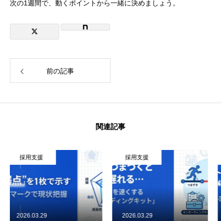
次の1週間で、動くポイントから一緒に決めましょう。
前の記事
採用が苦しいときに起きること（よくある負のルー
プ）
解決の方向性：詰まりを1つに絞って、1週間で検証す
関連記事
る
こういう解決法もある：AI活用で「実務の増員」をつ
くる
採用支援
採用支援
採用支援サービスを始めました
次の一手（必要な方のみ）
2026.03.29
2026.03.27