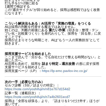
打ち手を1〜2個に絞る
1週間で検証する
この“週次サイクル”が回り始めると、採用は感想戦ではなく改善
になります。
こういう解決法もある：AI活用で「実務の増員」をつくる
AIは採用の判断を代替する魔法ではありません。
効くのは、判断の前後にある
重たい作業
（叩き台・整理・テン
プレ化・比較案づくり）を肩代わりして、採用を「回る形」に戻
すことです。
採用が止まりそうな時期こそ、AIは“もう一人の実務担当”として
効きます。
採用支援サービスを始めました
ここまで読んで「分かる。でも自社だけで整える時間がない」と
感じた方へ。
AI活用も含めて、採用を
詰まり特定→週次改善
の形に戻す採用
支援サービスを始めました。
採用支援ページ（LP）：
https://lp-emc.pavlov-inc.co.jp/
次の一手（必要な方のみ）
セルフ診断（3分／詰まりの特定）：
https://note.com/yoshifuji/n/n81e767d154d2
記事一覧（連載目次）：
https://note.com/yoshifuji/n/n7a4b2601ecd7
採用は「全部を頑張る」より、「詰まりを1つだけ外す」ほうが
速いです。