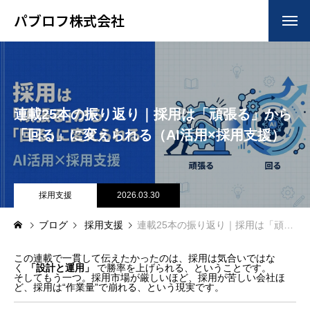
パブロフ株式会社
HOME
トップ
COMPANY
会社について
連載25本の振り返り｜採用は「頑張る」から
BUSINESS
仕事について
「回る」に変えられる（AI活用×採用支援）
RECRUIT
採用について
BLOG
採用支援
2026.03.30
ブログ
ブログ
採用支援
連載25本の振り返り｜採用は「頑張る」から「回る」に変えられる（AI活用×採用支援）
この連載で一貫して伝えたかったのは、採用は気合いではな
く
「設計と運用」
で勝率を上げられる、ということです。
そしてもう一つ。採用市場が厳しいほど、採用が苦しい会社ほ
ど、採用は“作業量”で崩れる、という現実です。