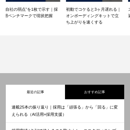
す｜採
初動でコケると3ヶ月遅れる｜
スカウト返信率を上げる“型
把握
オンボーディングキットで立
返信が増える構成とNG例
ち上がりを速くする
最近の記事
おすすめ記事
連載25本の振り返り｜採用は「頑張る」から「回る」に変
えられる（AI活用×採用支援）