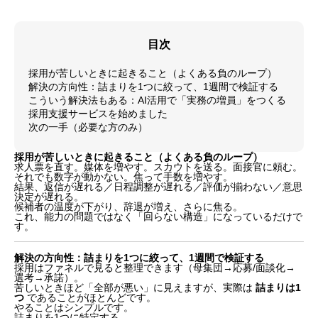
目次
採用が苦しいときに起きること（よくある負のループ）
解決の方向性：詰まりを1つに絞って、1週間で検証する
こういう解決法もある：AI活用で「実務の増員」をつくる
採用支援サービスを始めました
次の一手（必要な方のみ）
採用が苦しいときに起きること（よくある負のループ）
求人票を直す。媒体を増やす。スカウトを送る。面接官に頼む。
それでも数字が動かない。焦って手数を増やす。
結果、返信が遅れる／日程調整が遅れる／評価が揃わない／意思
決定が遅れる。
候補者の温度が下がり、辞退が増え、さらに焦る。
これ、能力の問題ではなく「回らない構造」になっているだけで
す。
解決の方向性：詰まりを1つに絞って、1週間で検証する
採用はファネルで見ると整理できます（母集団→応募/面談化→
選考→承諾）。
苦しいときほど「全部が悪い」に見えますが、実際は
詰まりは1
つ
であることがほとんどです。
やることはシンプルです。
詰まりを1つに特定する