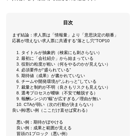
目次
まず結論：求人票は「情報量」より「意思決定の順番」
応募が増えない求人票に共通する“落とし穴”TOP10
1. タイトルが抽象的（検索にも刺さらない）
2. 最初に「会社紹介」から始まっている
3. 役割の粒度が粗い（何をやるのかが見えない）
4. 必須要件が“盛られている”
5. 期待値（成果）が書かれていない
6. チームや開発環境が“ふわっと”している
7. 裁量と制約が不明（良さもリスクも見えない）
8. 選考プロセスが曖昧（不安で離脱する）
9. 報酬レンジの“幅”が広すぎる／理由が無い
10. CTAが弱い（次の行動が決まらない）
良い例/悪い例（ここだけ直せば変わる）
悪い例：期待がぼやける
良い例：成果と範囲が見える
冒頭の1ブロック（悪い例）