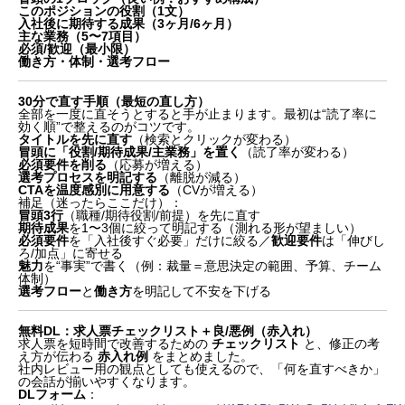
このポジションの役割（1文）
入社後に期待する成果（3ヶ月/6ヶ月）
主な業務（5〜7項目）
必須/歓迎（最小限）
働き方・体制・選考フロー
30分で直す手順（最短の直し方）
全部を一度に直そうとすると手が止まります。最初は“読了率に
効く順”で整えるのがコツです。
タイトルを先に直す
（検索とクリックが変わる）
冒頭に「役割/期待成果/主業務」を置く
（読了率が変わる）
必須要件を削る
（応募が増える）
選考プロセスを明記する
（離脱が減る）
CTAを温度感別に用意する
（CVが増える）
補足（迷ったらここだけ）：
冒頭3行
（職種/期待役割/前提）を先に直す
期待成果
を1〜3個に絞って明記する（測れる形が望ましい）
必須要件
を「入社後すぐ必要」だけに絞る／
歓迎要件
は「伸びし
ろ/加点」に寄せる
魅力
を“事実”で書く（例：裁量＝意思決定の範囲、予算、チーム
まず結論：求人票は「情報量」より「意思決定の順
体制）
番」
選考フロー
と
働き方
を明記して不安を下げる
応募が増えない求人票に共通する“落とし穴”TOP10
無料DL：求人票チェックリスト＋良/悪例（赤入れ）
1. タイトルが抽象的（検索にも刺さらない）
求人票を短時間で改善するための
チェックリスト
と、修正の考
え方が伝わる
赤入れ例
をまとめました。
2. 最初に「会社紹介」から始まっている
社内レビュー用の観点としても使えるので、「何を直すべきか」
3. 役割の粒度が粗い（何をやるのかが見えない）
の会話が揃いやすくなります。
4. 必須要件が“盛られている”
DLフォーム
：