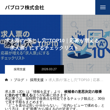
パブロフ株式会社
HOME
トップ
COMPANY
会社について
求人票の“落とし穴”TOP10｜応募が増える
BUSINESS
仕事について
「求人票」にするチェックリスト
RECRUIT
採用について
BLOG
採用支援
2026.03.27
ブログ
ブログ
採用支援
求人票の“落とし穴”TOP10｜応募が増える「求人票」にするチェックリスト
求人票（JD）は「情報を足す」より、
候補者の意思決定の順番
に合わせて整える
ほうが応募に効きます。
本記事では、短時間で改善点を特定できるチェック観点と、30分
で直す手順をまとめます。
「どこを直せば良いか分からない」「社内レビューで揉める」と
いう方は、まず“順番”から揃えるのが近道です。