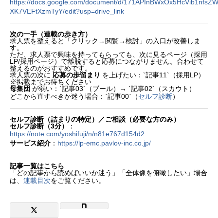
https://docs.google.com/document/d/171APInBWxOx5HcVib1nfsZ
5. 期待値（成果）が書かれていない
XK7VEFtXzmTyY/edit?usp=drive_link
6. チームや開発環境が“ふわっと”している
7. 裁量と制約が不明（良さもリスクも見えない）
8. 選考プロセスが曖昧（不安で離脱する）
次の一手（連載の歩き方）
9. 報酬レンジの“幅”が広すぎる／理由が無い
求人票を整えると「クリック→閲覧→検討」の入口が改善しま
す。
10. CTAが弱い（次の行動が決まらない）
ただ、求人票で興味を持ってもらっても、次に見るページ（採用
良い例/悪い例（ここだけ直せば変わる）
LP/採用ページ）で離脱すると応募につながりません。合わせて
整えるのがおすすめです。
求人票の次に
応募の歩留まり
を上げたい：`記事11`（採用LP）
悪い例：期待がぼやける
※掲載までお待ちください
良い例：成果と範囲が見える
母集団
が弱い：`記事03`（ブール）→ `記事02`（スカウト）
冒頭の1ブロック（悪い例）
どこから直すべきか迷う場合：`記事00`（
セルフ診断
）
冒頭の1ブロック（良い例：おすすめ構成）
30分で直す手順（最短の直し方）
セルフ診断（詰まりの特定）／ご相談（必要な方のみ）
無料DL：求人票チェックリスト＋良/悪例（赤入れ）
セルフ診断（3分）
：
次の一手（連載の歩き方）
https://note.com/yoshifuji/n/n81e767d154d2
セルフ診断（詰まりの特定）／ご相談（必要な方の
サービス紹介
：
https://lp-emc.pavlov-inc.co.jp/
み）
記事一覧はこちら
記事一覧はこちら
「どの記事から読めばいいか迷う」「全体像を俯瞰したい」場合
は、
連載目次
をご覧ください。