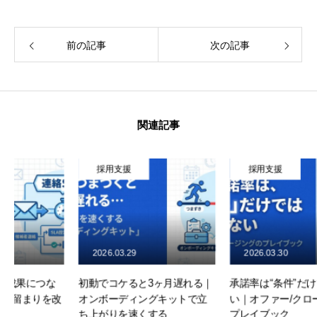
前の記事
次の記事
関連記事
採用支援
採用支援
2026.03.29
2026.03.30
初動でコケると3ヶ月遅れる｜
承諾率は“条件”だけで決まらな
オンボーディングキットで立
い｜オファー/クロージングの
ち上がりを速くする
プレイブック