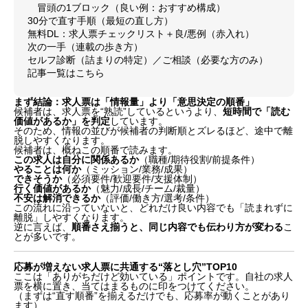
冒頭の1ブロック（良い例：おすすめ構成）
30分で直す手順（最短の直し方）
無料DL：求人票チェックリスト＋良/悪例（赤入れ）
次の一手（連載の歩き方）
セルフ診断（詰まりの特定）／ご相談（必要な方のみ）
記事一覧はこちら
まず結論：求人票は「情報量」より「意思決定の順番」
候補者は、求人票を“熟読”しているというより、
短時間で「読む
価値があるか」を判定
しています。
そのため、情報の並びが候補者の判断順とズレるほど、途中で離
脱しやすくなります。
候補者は、概ねこの順番で読みます。
この求人は自分に関係あるか
（職種/期待役割/前提条件）
やることは何か
（ミッション/業務/成果）
できそうか
（必須要件/歓迎要件/支援体制）
行く価値があるか
（魅力/成長/チーム/裁量）
不安は解消できるか
（評価/働き方/選考/条件）
この流れに沿っていないと、どれだけ良い内容でも「読まれずに
離脱」しやすくなります。
逆に言えば、
順番さえ揃うと、同じ内容でも伝わり方が変わる
こ
とが多いです。
応募が増えない求人票に共通する“落とし穴”TOP10
ここは「ありがちだけど効いている」ポイントです。自社の求人
票を横に置き、当てはまるものに印をつけてください。
（まずは“直す順番”を揃えるだけでも、応募率が動くことがあり
ます）