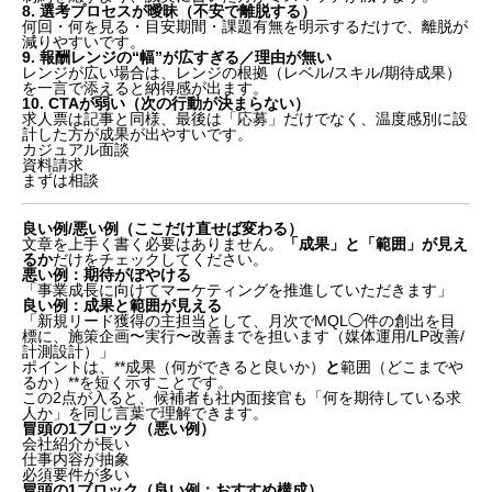
8. 選考プロセスが曖昧（不安で離脱する）
何回・何を見る・目安期間・課題有無を明示するだけで、離脱が
減りやすいです。
9. 報酬レンジの“幅”が広すぎる／理由が無い
レンジが広い場合は、レンジの根拠（レベル/スキル/期待成果）
を一言で添えると納得感が出ます。
10. CTAが弱い（次の行動が決まらない）
求人票は記事と同様、最後は「応募」だけでなく、温度感別に設
計した方が成果が出やすいです。
カジュアル面談
資料請求
まずは相談
良い例/悪い例（ここだけ直せば変わる）
文章を上手く書く必要はありません。
「成果」と「範囲」が見え
るか
だけをチェックしてください。
悪い例：期待がぼやける
「事業成長に向けてマーケティングを推進していただきます」
良い例：成果と範囲が見える
「新規リード獲得の主担当として、月次でMQL◯件の創出を目
標に、施策企画〜実行〜改善までを担います（媒体運用/LP改善/
計測設計）」
ポイントは、**成果（何ができると良いか）
と
範囲（どこまでや
るか）**を短く示すことです。
この2点が入ると、候補者も社内面接官も「何を期待している求
人か」を同じ言葉で理解できます。
冒頭の1ブロック（悪い例）
会社紹介が長い
仕事内容が抽象
必須要件が多い
冒頭の1ブロック（良い例：おすすめ構成）