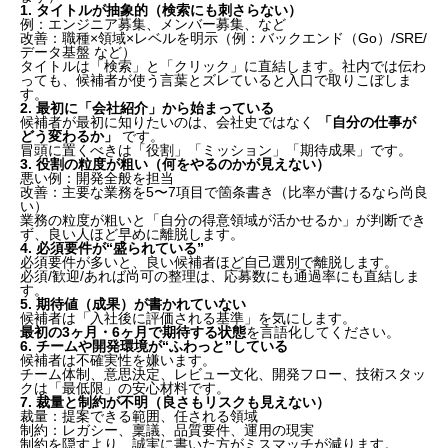
1. タイトルが抽象的（検索にも刺さらない）
例：エンジニア募集、メンバー募集、など
改善：職種×領域×レベルを明示（例：バックエンド（Go）/SRE/
データ基盤 など）
タイトルは「検索」と「クリック」に直結します。社内では伝わ
っても、候補者が使う言葉とズレていると入口で取りこぼしま
す。
2. 最初に「会社紹介」から始まっている
候補者が最初に知りたいのは、会社史ではなく
「自分の仕事が
どう変わるか」
です。
冒頭に置くべきは「役割」「ミッション」「期待成果」です。
3. 役割の粒度が粗い（何をやるのかが見えない）
悪い例：開発全般を担当
改善：主要な業務を5〜7項目で箇条書き（比率が書けるなら尚良
い）
業務の粒度が粗いと「自分の得意領域が活かせるか」が判断でき
ず、良い人ほど早めに離脱します。
4. 必須要件が“盛られている”
必須要件が多いと、良い候補者ほど自己選別で離脱します。
必須/歓迎/あれば尚可の整理は、応募数にも通過率にも直結しま
す。
5. 期待値（成果）が書かれていない
候補者は「入社後に評価される基準」を気にします。
最初の3ヶ月・6ヶ月で期待する状態
を言語化してください。
6. チームや開発環境が“ふわっと”している
候補者は不確実性を嫌います。
チーム体制、意思決定、レビュー文化、開発フロー、技術スタッ
クは「最低限」の安心材料です。
7. 裁量と制約が不明（良さもリスクも見えない）
裁量：提案できる範囲、任される領域
制約：レガシー、稟議、品質要件、運用の現実
制約を隠すより、誠実に書いた方がミスマッチが減ります。