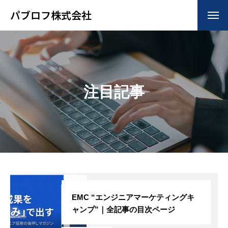
パブロフ株式会社
HOME
トップ
COMPANY
会社について
注目記事
BUSINESS
仕事について
RECRUIT
採用について
BLOG
ブログ
EMC “エンジニアマーケティングキ
ャンプ”｜全記事の目次ページ